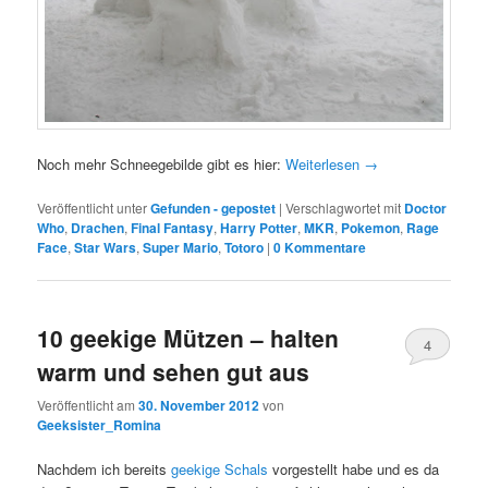
Noch mehr Schneegebilde gibt es hier:
Weiterlesen
→
Veröffentlicht unter
Gefunden - gepostet
|
Verschlagwortet mit
Doctor
Who
,
Drachen
,
Final Fantasy
,
Harry Potter
,
MKR
,
Pokemon
,
Rage
Face
,
Star Wars
,
Super Mario
,
Totoro
|
0 Kommentare
10 geekige Mützen – halten
4
warm und sehen gut aus
Kommentare
Veröffentlicht am
30. November 2012
von
Geeksister_Romina
Nachdem ich bereits
geekige Schals
vorgestellt habe und es da