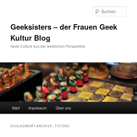
Zum
Zum
Inhalt
sekundären
Such
wechseln
Inhalt
wechseln
Geeksisters – der Frauen Geek
Kultur Blog
Geek Culture aus der weiblichen Perspektive
Hauptmenü
Start
Impressum
Über uns
SCHLAGWORT-ARCHIVE:
TOTORO