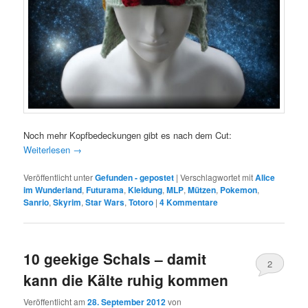
Noch mehr Kopfbedeckungen gibt es nach dem Cut:
Weiterlesen
→
Veröffentlicht unter
Gefunden - gepostet
|
Verschlagwortet mit
Alice
im Wunderland
,
Futurama
,
Kleidung
,
MLP
,
Mützen
,
Pokemon
,
Sanrio
,
Skyrim
,
Star Wars
,
Totoro
|
4 Kommentare
10 geekige Schals – damit
2
kann die Kälte ruhig kommen
Kommentare
Veröffentlicht am
28. September 2012
von