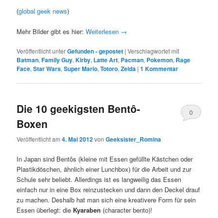
(
global geek news
)
Mehr Bilder gibt es hier:
Weiterlesen
→
Veröffentlicht unter
Gefunden - gepostet
|
Verschlagwortet mit
Batman
,
Family Guy
,
Kirby
,
Latte Art
,
Pacman
,
Pokemon
,
Rage
Face
,
Star Wars
,
Super Mario
,
Totoro
,
Zelda
|
1 Kommentar
Die 10 geekigsten Bentô-
0
Boxen
Kommentare
Veröffentlicht am
4. Mai 2012
von
Geeksister_Romina
In Japan sind Bentôs (kleine mit Essen gefüllte Kästchen oder
Plastikdöschen, ähnlich einer Lunchbox) für die Arbeit und zur
Schule sehr beliebt. Allerdings ist es langweilig das Essen
einfach nur in eine Box reinzustecken und dann den Deckel drauf
zu machen. Deshalb hat man sich eine kreativere Form für sein
Essen überlegt: die
Kyaraben
(character bento)!