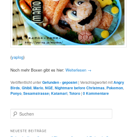
(
yaplog
)
Noch mehr Boxen gibt es hier:
Weiterlesen
→
Veröffentlicht unter
Gefunden - gepostet
|
Verschlagwortet mit
Angry
Birds
,
Ghibli
,
Mario
,
NGE
,
Nightmare before Christmas
,
Pokemon
,
Ponyo
,
Sesamstrasse; Katamari
,
Totoro
|
0 Kommentare
S
u
c
h
NEUESTE BEITRÄGE
e