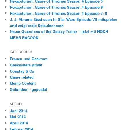
Rekapituliert: Game of Thrones Season 4 Episode 5
n
Rekapituliert: Game of Thrones Season 4 Episode 9
Rekapituliert: Game of Thrones Season 4 Episode 7+8
J. J. Abrams lässt euch in Star Wars Episode VII mitspielen
und zeigt erste Setaufnahmen
Neuer Guardians of the Galaxy Trailer – jetzt mit NOCH
MEHR RACOON
KATEGORIEN
Frauen und Geektum
Geeksisters privat
Cosplay & Co
Game related
Meme Content
Gefunden – gepostet
ARCHIV
Juni 2014
Mai 2014
April 2014
Februar 2014