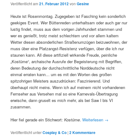
Veröffentlicht am
21. Februar 2012
von
Gesine
Heute ist Rosenmontag. Zugegeben ist Fasching kein sonderlich
geekiges Event. Wer Büttenreden unterhaltsam oder auch gar nur
lustig findet, muss aus dem vorigen Jahrhundert stammen und
wer es genießt, trotz meist schlechtem und vor allem kaltem
Wetter diesen absonderlichen Straßenumzügen beizuwohnen, der
muss über eine Platzangst-Resistenz verfügen, über die ich nur
staunen kann. All diese artifiziell wirkende Freude, peinliche
„Kostüme“, archaische Ausrufe der Begeisterung mit Begriffen,
deren Bedeutung der durchschnittliche Norddeutsche nicht
einmal erraten kann… um es mit den Worten des großen
spitzohrigen Meisters auszudrücken: Faszinierend. Und
überhaupt nicht meins. Wenn ich auf meinem nicht vorhandenen
Fernseher aus Versehen mal so eine Karnevals-Übertragung
erwische, dann gruselt es mich mehr, als bei Saw I bis VI
zusammen.
Hier fiel gerade ein Stichwort:
Kostüme
.
Weiterlesen
→
Veröffentlicht unter
Cosplay & Co
|
2 Kommentare