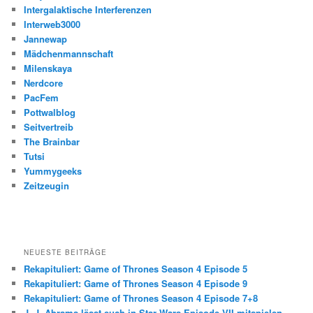
Intergalaktische Interferenzen
Interweb3000
Jannewap
Mädchenmannschaft
Milenskaya
Nerdcore
PacFem
Pottwalblog
Seitvertreib
The Brainbar
Tutsi
Yummygeeks
Zeitzeugin
NEUESTE BEITRÄGE
Rekapituliert: Game of Thrones Season 4 Episode 5
Rekapituliert: Game of Thrones Season 4 Episode 9
Rekapituliert: Game of Thrones Season 4 Episode 7+8
J. J. Abrams lässt euch in Star Wars Episode VII mitspielen