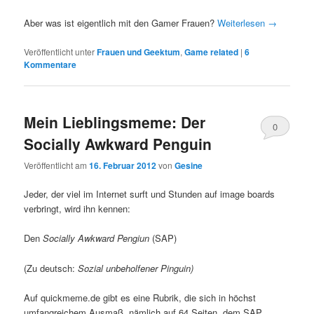
Aber was ist eigentlich mit den Gamer Frauen?
Weiterlesen
→
Veröffentlicht unter
Frauen und Geektum
,
Game related
|
6
Kommentare
Mein Lieblingsmeme: Der
0
Socially Awkward Penguin
Kommentare
Veröffentlicht am
16. Februar 2012
von
Gesine
Jeder, der viel im Internet surft und Stunden auf image boards
verbringt, wird ihn kennen:
Den
Socially Awkward Pengiun
(SAP)
(Zu deutsch:
Sozial unbeholfener Pinguin)
Auf quickmeme.de gibt es eine Rubrik, die sich in höchst
umfangreichem Ausmaß, nämlich auf 64 Seiten, dem SAP