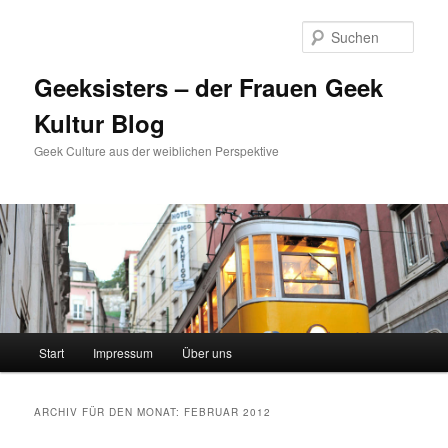
Zum
Zum
Inhalt
sekundären
Such
wechseln
Inhalt
wechseln
Geeksisters – der Frauen Geek
Kultur Blog
Geek Culture aus der weiblichen Perspektive
Hauptmenü
Start
Impressum
Über uns
ARCHIV FÜR DEN MONAT:
FEBRUAR 2012