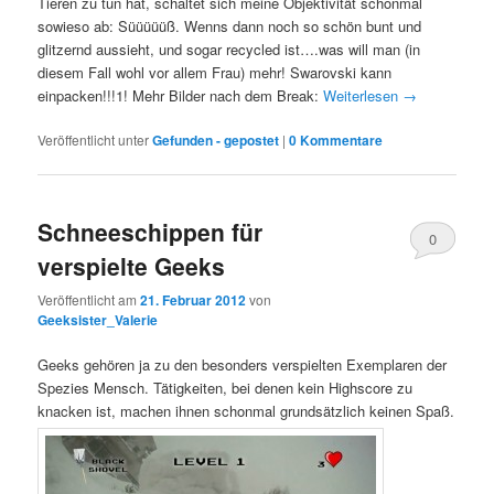
Tieren zu tun hat, schaltet sich meine Objektivität schonmal
sowieso ab: Süüüüüß. Wenns dann noch so schön bunt und
glitzernd aussieht, und sogar recycled ist….was will man (in
diesem Fall wohl vor allem Frau) mehr! Swarovski kann
einpacken!!!1! Mehr Bilder nach dem Break:
Weiterlesen
→
Veröffentlicht unter
Gefunden - gepostet
|
0 Kommentare
Schneeschippen für
0
verspielte Geeks
Kommentare
Veröffentlicht am
21. Februar 2012
von
Geeksister_Valerie
Geeks gehören ja zu den besonders verspielten Exemplaren der
Spezies Mensch. Tätigkeiten, bei denen kein Highscore zu
knacken ist, machen ihnen schonmal grundsätzlich keinen Spaß.