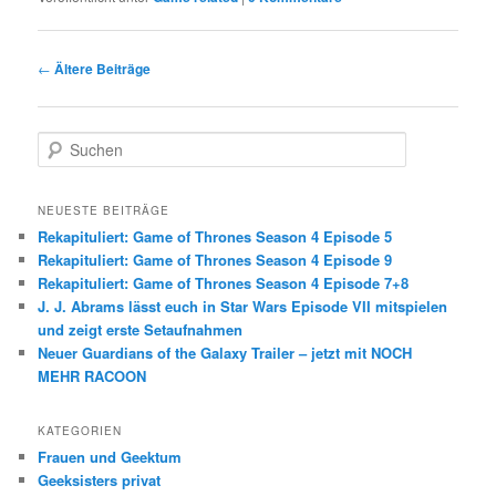
Beitrags-
←
Ältere Beiträge
Navigation
S
u
c
h
NEUESTE BEITRÄGE
e
Rekapituliert: Game of Thrones Season 4 Episode 5
n
Rekapituliert: Game of Thrones Season 4 Episode 9
Rekapituliert: Game of Thrones Season 4 Episode 7+8
J. J. Abrams lässt euch in Star Wars Episode VII mitspielen
und zeigt erste Setaufnahmen
Neuer Guardians of the Galaxy Trailer – jetzt mit NOCH
MEHR RACOON
KATEGORIEN
Frauen und Geektum
Geeksisters privat