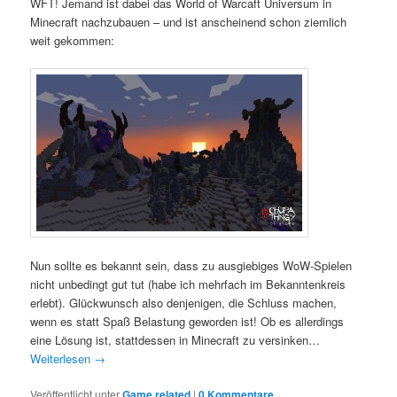
WFT! Jemand ist dabei das World of Warcaft Universum in
Minecraft nachzubauen – und ist anscheinend schon ziemlich
weit gekommen:
Nun sollte es bekannt sein, dass zu ausgiebiges WoW-Spielen
nicht unbedingt gut tut (habe ich mehrfach im Bekanntenkreis
erlebt). Glückwunsch also denjenigen, die Schluss machen,
wenn es statt Spaß Belastung geworden ist! Ob es allerdings
eine Lösung ist, stattdessen in Minecraft zu versinken…
Weiterlesen
→
Veröffentlicht unter
Game related
|
0 Kommentare