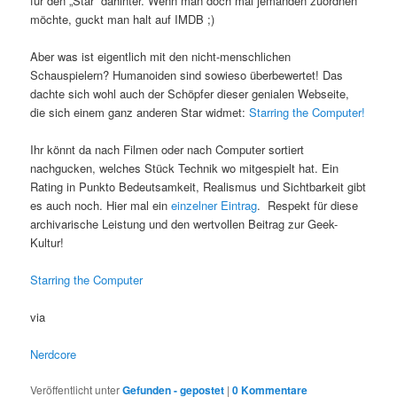
für den „Star“ dahinter. Wenn man doch mal jemanden zuordnen
möchte, guckt man halt auf IMDB ;)
Aber was ist eigentlich mit den nicht-menschlichen
Schauspielern? Humanoiden sind sowieso überbewertet! Das
dachte sich wohl auch der Schöpfer dieser genialen Webseite,
die sich einem ganz anderen Star widmet:
Starring the Computer!
Ihr könnt da nach Filmen oder nach Computer sortiert
nachgucken, welches Stück Technik wo mitgespielt hat. Ein
Rating in Punkto Bedeutsamkeit, Realismus und Sichtbarkeit gibt
es auch noch. Hier mal ein
einzelner Eintrag
. Respekt für diese
archivarische Leistung und den wertvollen Beitrag zur Geek-
Kultur!
Starring the Computer
via
Nerdcore
Veröffentlicht unter
Gefunden - gepostet
|
0 Kommentare