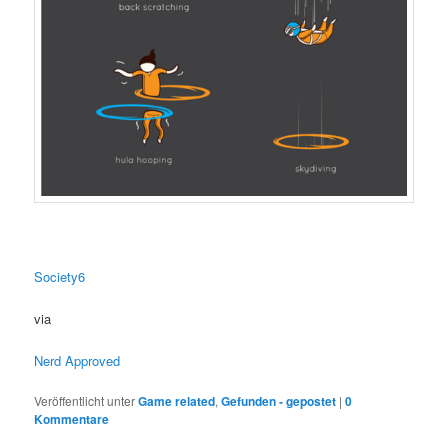
Society6
via
Nerd Approved
Veröffentlicht unter
Game related
,
Gefunden - gepostet
|
0
Kommentare