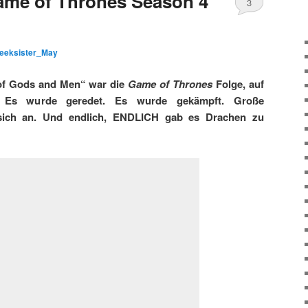
Game of Thrones Season 4
3
Kommentare
eeksister_May
of Gods and Men“ war die
Game of Thrones
Folge, auf
. Es wurde geredet. Es wurde gekämpft. Große
sich an. Und endlich, ENDLICH gab es Drachen zu