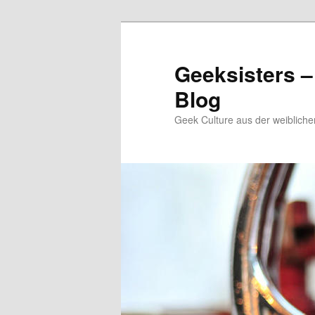
Zum
Zum
Inhalt
sekundären
wechseln
Inhalt
Geeksisters –
wechseln
Blog
Geek Culture aus der weibliche