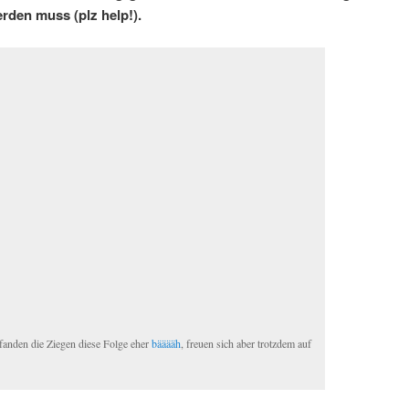
erden muss (plz help!).
t fanden die Ziegen diese Folge eher
bääääh
, freuen sich aber trotzdem auf