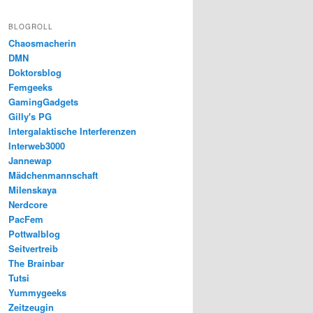
BLOGROLL
Chaosmacherin
DMN
Doktorsblog
Femgeeks
GamingGadgets
Gilly's PG
Intergalaktische Interferenzen
Interweb3000
Jannewap
Mädchenmannschaft
Milenskaya
Nerdcore
PacFem
Pottwalblog
Seitvertreib
The Brainbar
Tutsi
Yummygeeks
Zeitzeugin