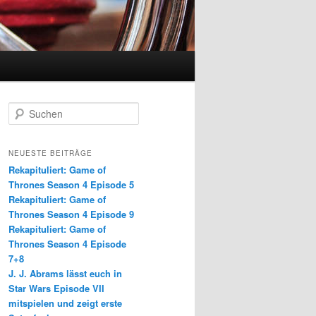
S
u
c
h
NEUESTE BEITRÄGE
e
Rekapituliert: Game of
n
Thrones Season 4 Episode 5
Rekapituliert: Game of
Thrones Season 4 Episode 9
Rekapituliert: Game of
Thrones Season 4 Episode
7+8
J. J. Abrams lässt euch in
Star Wars Episode VII
mitspielen und zeigt erste