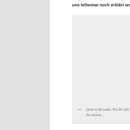
uns teilweise noch erklärt w
Quiet in the realm: Wie ihr seh
die nächste…