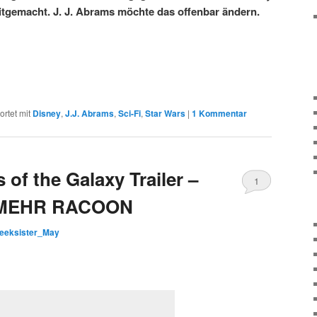
itgemacht. J. J. Abrams möchte das offenbar ändern.
rtet mit
Disney
,
J.J. Abrams
,
Sci-Fi
,
Star Wars
|
1 Kommentar
of the Galaxy Trailer –
1
H MEHR RACOON
Kommentar
eeksister_May