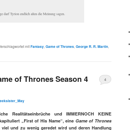
lge darf Tyrion endlich allen die Meinung sagen.
Verschlagwortet mit
Fantasy
,
Game of Thrones
,
George R. R. Martin
,
Game of Thrones Season 4
4
Kommentare
eeksister_May
tzliche Realitätseinbrüche und IMMERNOCH KEINE
apituliert „First of His Name“, eine
Game of Thrones
zu viel und zu wenig geredet wird und deren Handlung