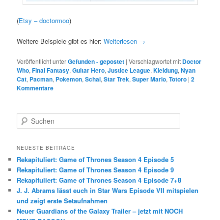
(
Etsy – doctormoo
)
Weitere Beispiele gibt es hier:
Weiterlesen
→
Veröffentlicht unter
Gefunden - gepostet
|
Verschlagwortet mit
Doctor
Who
,
Final Fantasy
,
Guitar Hero
,
Justice League
,
Kleidung
,
Nyan
Cat
,
Pacman
,
Pokemon
,
Schal
,
Star Trek
,
Super Mario
,
Totoro
|
2
Kommentare
S
u
c
h
NEUESTE BEITRÄGE
e
Rekapituliert: Game of Thrones Season 4 Episode 5
n
Rekapituliert: Game of Thrones Season 4 Episode 9
Rekapituliert: Game of Thrones Season 4 Episode 7+8
J. J. Abrams lässt euch in Star Wars Episode VII mitspielen
und zeigt erste Setaufnahmen
Neuer Guardians of the Galaxy Trailer – jetzt mit NOCH