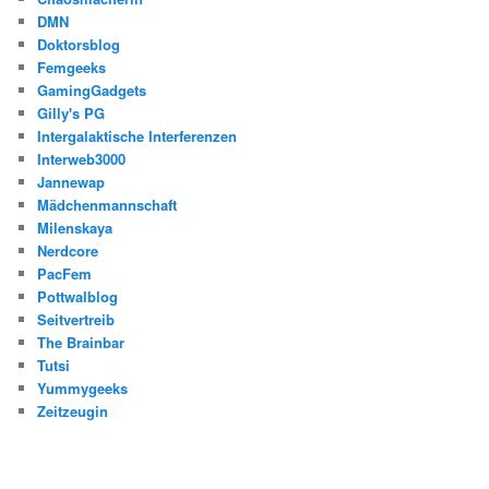
DMN
Doktorsblog
Femgeeks
GamingGadgets
Gilly's PG
Intergalaktische Interferenzen
Interweb3000
Jannewap
Mädchenmannschaft
Milenskaya
Nerdcore
PacFem
Pottwalblog
Seitvertreib
The Brainbar
Tutsi
Yummygeeks
Zeitzeugin