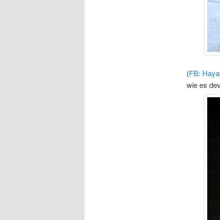
(
FB: Haya
wie es dev