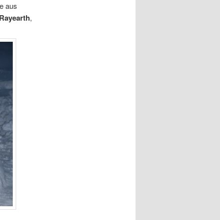
ie aus
Rayearth
,