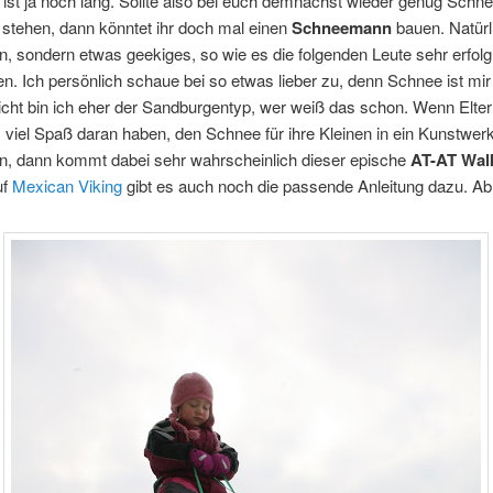
 ist ja noch lang. Sollte also bei euch demnächst wieder genug Schne
stehen, dann könntet ihr doch mal einen
Schneemann
bauen. Natürl
n, sondern etwas geekiges, so wie es die folgenden Leute sehr erfolg
n. Ich persönlich schaue bei so etwas lieber zu, denn Schnee ist mir 
leicht bin ich eher der Sandburgentyp, wer weiß das schon. Wenn Elte
viel Spaß daran haben, den Schnee für ihre Kleinen in ein Kunstwer
n, dann kommt dabei sehr wahrscheinlich dieser epische
AT-AT Wal
uf
Mexican Viking
gibt es auch noch die passende Anleitung dazu. Ab