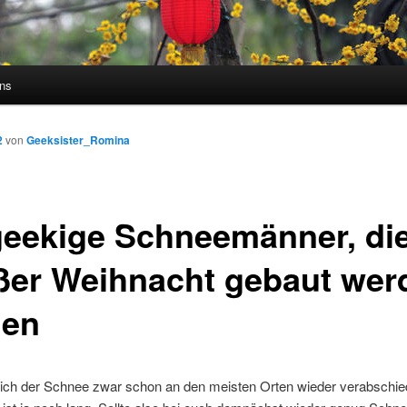
uns
2
von
Geeksister_Romina
geekige Schneemänner, die
ßer Weihnacht gebaut wer
len
sich der Schnee zwar schon an den meisten Orten wieder verabschie