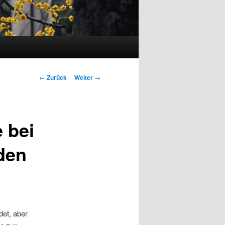
Beitrags-
←
Zurück
Weiter
→
Navigation
 bei
den
det, aber