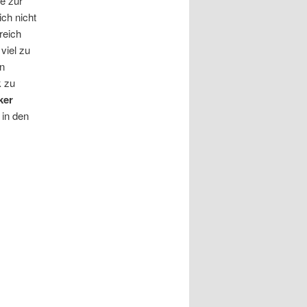
e zur
ich nicht
reich
viel zu
rn
k zu
ker
 in den