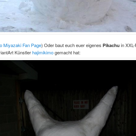
o Miyazaki Fan Page
) Oder baut euch euer eigenes
Pikachu
in XXL-
iantArt Künstler
hajimikimo
gemacht hat: