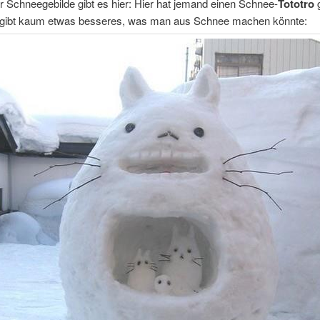
Schneegebilde gibt es hier:
Hier hat jemand einen Schnee-
Tototro
g
 gibt kaum etwas besseres, was man aus Schnee machen könnte: