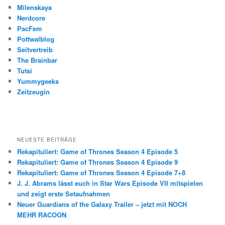
Milenskaya
Nerdcore
PacFem
Pottwalblog
Seitvertreib
The Brainbar
Tutsi
Yummygeeks
Zeitzeugin
NEUESTE BEITRÄGE
Rekapituliert: Game of Thrones Season 4 Episode 5
Rekapituliert: Game of Thrones Season 4 Episode 9
Rekapituliert: Game of Thrones Season 4 Episode 7+8
J. J. Abrams lässt euch in Star Wars Episode VII mitspielen
und zeigt erste Setaufnahmen
Neuer Guardians of the Galaxy Trailer – jetzt mit NOCH
MEHR RACOON