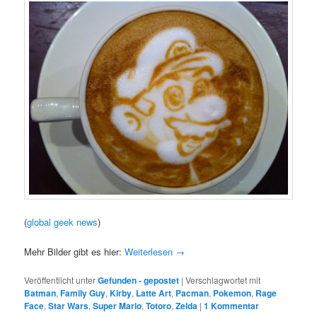
(
global geek news
)
Mehr Bilder gibt es hier:
Weiterlesen
→
Veröffentlicht unter
Gefunden - gepostet
|
Verschlagwortet mit
Batman
,
Family Guy
,
Kirby
,
Latte Art
,
Pacman
,
Pokemon
,
Rage
Face
,
Star Wars
,
Super Mario
,
Totoro
,
Zelda
|
1 Kommentar