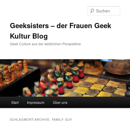
Zum
Zum
Inhalt
sekundären
Such
wechseln
Inhalt
wechseln
Geeksisters – der Frauen Geek
Kultur Blog
Geek Culture aus der weiblichen Perspektive
Hauptmenü
Start
Impressum
Über uns
SCHLAGWORT-ARCHIVE:
FAMILY GUY