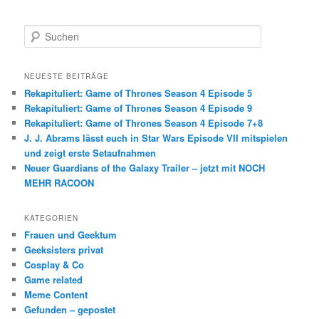
S
u
c
h
NEUESTE BEITRÄGE
e
Rekapituliert: Game of Thrones Season 4 Episode 5
n
Rekapituliert: Game of Thrones Season 4 Episode 9
Rekapituliert: Game of Thrones Season 4 Episode 7+8
J. J. Abrams lässt euch in Star Wars Episode VII mitspielen
und zeigt erste Setaufnahmen
Neuer Guardians of the Galaxy Trailer – jetzt mit NOCH
MEHR RACOON
KATEGORIEN
Frauen und Geektum
Geeksisters privat
Cosplay & Co
Game related
Meme Content
Gefunden – gepostet