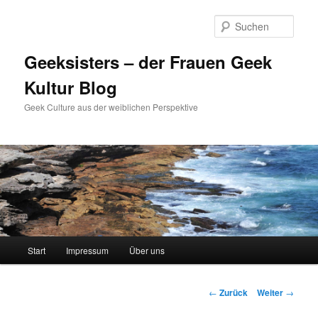
Zum
Inhalt
Such
wechseln
Geeksisters – der Frauen Geek
Kultur Blog
Geek Culture aus der weiblichen Perspektive
Hauptmenü
Start
Impressum
Über uns
Beitrags-
←
Zurück
Weiter
→
Navigation