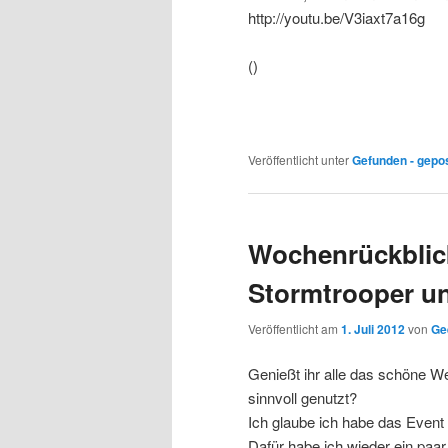
http://youtu.be/V3iaxt7a16g
()
Veröffentlicht unter
Gefunden - gepo
Wochenrückblick
Stormtrooper u
Veröffentlicht am
1. Juli 2012
von
Ge
Genießt ihr alle das schöne We
sinnvoll genutzt?
Ich glaube ich habe das Event 
Dafür habe ich wieder ein paa