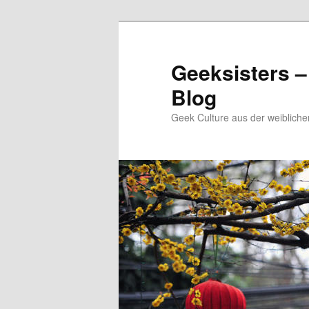
Zum
Zum
Inhalt
sekundären
wechseln
Inhalt
Geeksisters –
wechseln
Blog
Geek Culture aus der weibliche