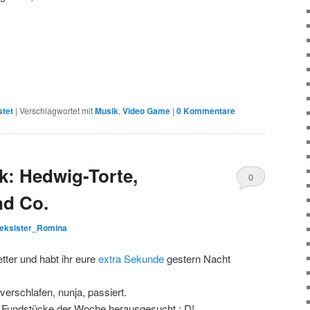
stet
|
Verschlagwortet mit
Musik
,
Video Game
|
0 Kommentare
: Hedwig-Torte,
0
nd Co.
Kommentare
eksister_Romina
tter und habt ihr eure
extra Sekunde
gestern Nacht
verschlafen, nunja, passiert.
r Fundstücke der Woche herausgesucht : D!