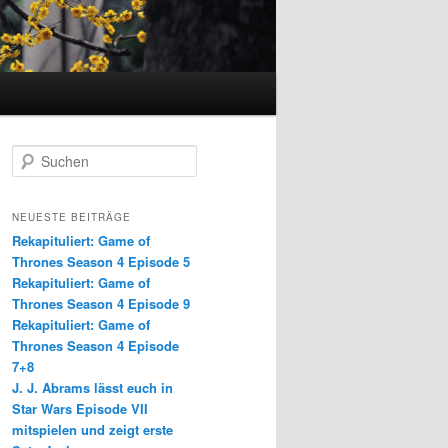
S
u
c
h
NEUESTE BEITRÄGE
e
Rekapituliert: Game of
n
Thrones Season 4 Episode 5
Rekapituliert: Game of
Thrones Season 4 Episode 9
Rekapituliert: Game of
Thrones Season 4 Episode
7+8
J. J. Abrams lässt euch in
Star Wars Episode VII
mitspielen und zeigt erste