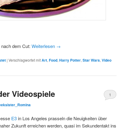
s nach dem Cut:
Weiterlesen
→
stet
|
Verschlagwortet mit
Art
,
Food
,
Harry Potter
,
Star Wars
,
Video
der Videospiele
1
eeksister_Romina
Kommentar
Messe
E3
in Los Angeles prasseln die Neuigkeiten über
 naher Zukunft erreichen werden, quasi im Sekundentakt ins