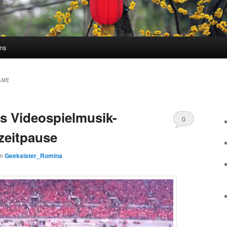
uns
AME
s Videospielmusik-
0
zeitpause
Kommentare
on
Geeksister_Romina