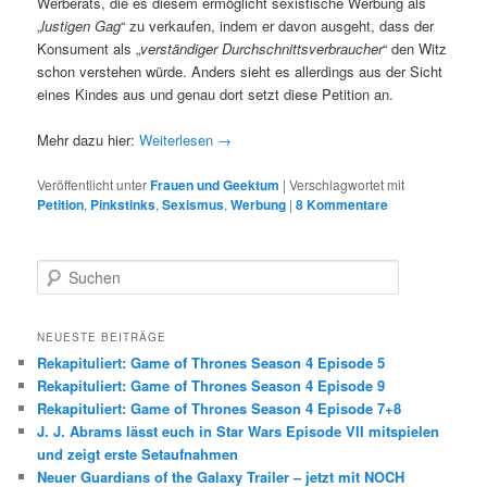
Werberats, die es diesem ermöglicht sexistische Werbung als
„
lustigen Gag
“ zu verkaufen, indem er davon ausgeht, dass der
Konsument als „
verständiger Durchschnittsverbraucher
“ den Witz
schon verstehen würde. Anders sieht es allerdings aus der Sicht
eines Kindes aus und genau dort setzt diese Petition an.
Mehr dazu hier:
Weiterlesen
→
Veröffentlicht unter
Frauen und Geektum
|
Verschlagwortet mit
Petition
,
Pinkstinks
,
Sexismus
,
Werbung
|
8 Kommentare
S
u
c
h
NEUESTE BEITRÄGE
e
Rekapituliert: Game of Thrones Season 4 Episode 5
n
Rekapituliert: Game of Thrones Season 4 Episode 9
Rekapituliert: Game of Thrones Season 4 Episode 7+8
J. J. Abrams lässt euch in Star Wars Episode VII mitspielen
und zeigt erste Setaufnahmen
Neuer Guardians of the Galaxy Trailer – jetzt mit NOCH