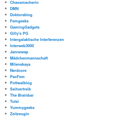
Chaosmacherin
DMN
Doktorsblog
Femgeeks
GamingGadgets
Gilly's PG
Intergalaktische Interferenzen
Interweb3000
Jannewap
Mädchenmannschaft
Milenskaya
Nerdcore
PacFem
Pottwalblog
Seitvertreib
The Brainbar
Tutsi
Yummygeeks
Zeitzeugin