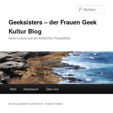
Zum
Zum
Inhalt
sekundären
Such
wechseln
Inhalt
wechseln
Geeksisters – der Frauen Geek
Kultur Blog
Geek Culture aus der weiblichen Perspektive
Hauptmenü
Start
Impressum
Über uns
SCHLAGWORT-ARCHIVE:
PINKSTINKS