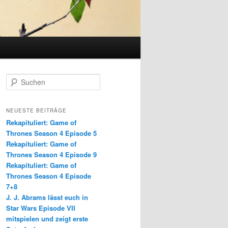
S
u
c
h
NEUESTE BEITRÄGE
e
Rekapituliert: Game of
n
Thrones Season 4 Episode 5
Rekapituliert: Game of
Thrones Season 4 Episode 9
Rekapituliert: Game of
Thrones Season 4 Episode
7+8
J. J. Abrams lässt euch in
Star Wars Episode VII
mitspielen und zeigt erste