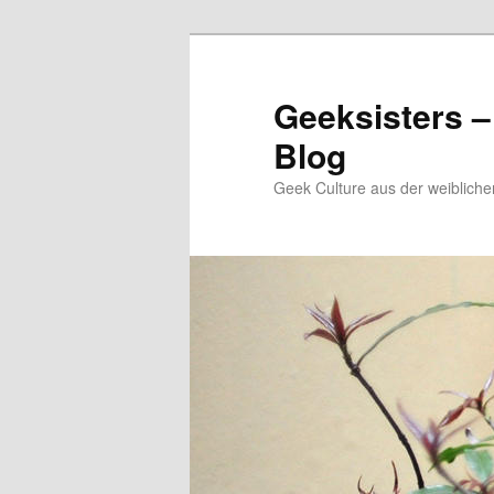
Zum
Zum
Inhalt
sekundären
wechseln
Inhalt
Geeksisters –
wechseln
Blog
Geek Culture aus der weibliche