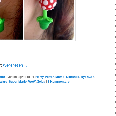
r:
Weiterlesen
→
stet
|
Verschlagwortet mit
Harry Potter
,
Meme
,
Nintendo
,
NyanCat
,
 Wars
,
Super Mario
,
WoW
,
Zelda
|
3 Kommentare