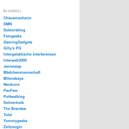
BLOGROLL
Chaosmacherin
DMN
Doktorsblog
Femgeeks
GamingGadgets
Gilly's PG
Intergalaktische Interferenzen
Interweb3000
Jannewap
Mädchenmannschaft
Milenskaya
Nerdcore
PacFem
Pottwalblog
Seitvertreib
The Brainbar
Tutsi
Yummygeeks
Zeitzeugin