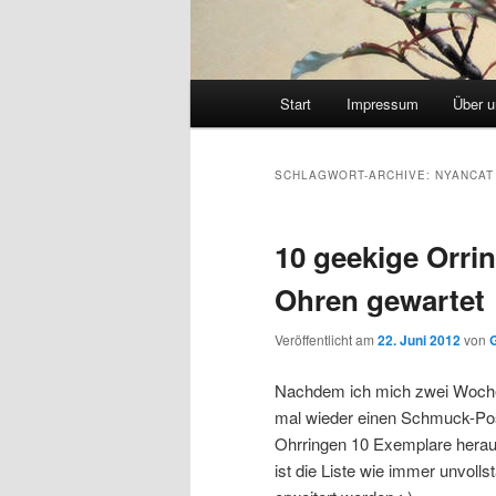
Hauptmenü
Start
Impressum
Über 
SCHLAGWORT-ARCHIVE:
NYANCAT
10 geekige Orri
Ohren gewartet
Veröffentlicht am
22. Juni 2012
von
Nachdem ich mich zwei Wochen
mal wieder einen Schmuck-Pos
Ohrringen 10 Exemplare heraus
ist die Liste wie immer unvoll