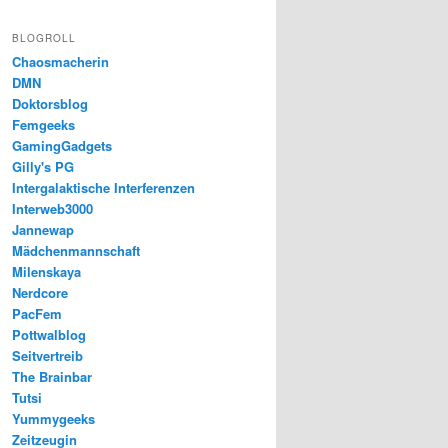
BLOGROLL
Chaosmacherin
DMN
Doktorsblog
Femgeeks
GamingGadgets
Gilly's PG
Intergalaktische Interferenzen
Interweb3000
Jannewap
Mädchenmannschaft
Milenskaya
Nerdcore
PacFem
Pottwalblog
Seitvertreib
The Brainbar
Tutsi
Yummygeeks
Zeitzeugin