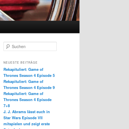
S
u
c
h
NEUESTE BEITRÄGE
e
Rekapituliert: Game of
n
Thrones Season 4 Episode 5
Rekapituliert: Game of
Thrones Season 4 Episode 9
Rekapituliert: Game of
Thrones Season 4 Episode
7+8
J. J. Abrams lässt euch in
Star Wars Episode VII
mitspielen und zeigt erste