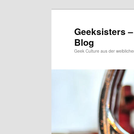
Zum
Zum
Inhalt
sekundären
wechseln
Inhalt
Geeksisters –
wechseln
Blog
Geek Culture aus der weibliche