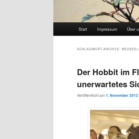
Hauptmenü
Start
Impressum
Über 
SCHLAGWORT-ARCHIVE:
NEUSEE
Der Hobbit im F
unerwartetes Si
Veröffentlicht am
1. November 2012