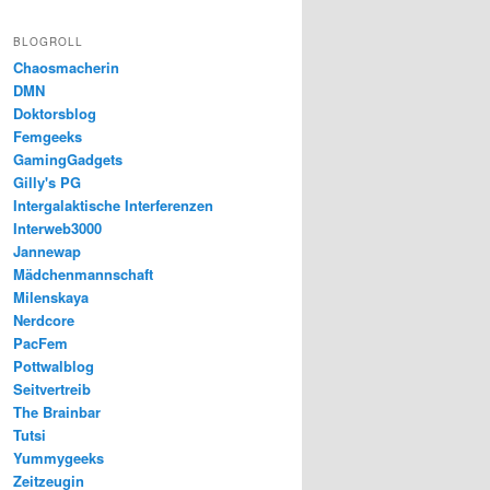
BLOGROLL
Chaosmacherin
DMN
Doktorsblog
Femgeeks
GamingGadgets
Gilly's PG
Intergalaktische Interferenzen
Interweb3000
Jannewap
Mädchenmannschaft
Milenskaya
Nerdcore
PacFem
Pottwalblog
Seitvertreib
The Brainbar
Tutsi
Yummygeeks
Zeitzeugin