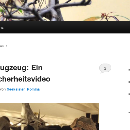
uns
LAND
lugzeug: Ein
2
cherheitsvideo
Kommentare
von
Geeksister_Romina