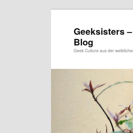
Zum
Zum
Inhalt
sekundären
wechseln
Inhalt
Geeksisters –
wechseln
Blog
Geek Culture aus der weibliche