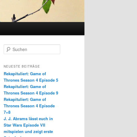
S
u
c
h
NEUESTE BEITRÄGE
e
Rekapituliert: Game of
n
Thrones Season 4 Episode 5
Rekapituliert: Game of
Thrones Season 4 Episode 9
Rekapituliert: Game of
Thrones Season 4 Episode
7+8
J. J. Abrams lässt euch in
Star Wars Episode VII
mitspielen und zeigt erste