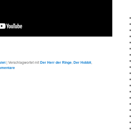
stet
|
Verschlagwortet mit
Der Herr der Ringe
,
Der Hobbit
,
mmentare