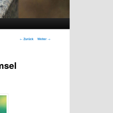
Beitrags-
←
Zurück
Weiter
→
Navigation
msel