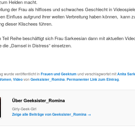
 zum Helden macht.
llung der Frau als hilfloses und schwaches Geschlecht in Videospiele
en Einfluss aufgrund ihrer weiten Verbreitung haben können, kann z
ng dieser Klischees führen.
 Teil Reihe beschäftigt sich Frau Sarkeesian dann mit aktuellen Vide
e die „Damsel in Distress“ einsetzen.
ag wurde veröffentlicht in
Frauen und Geektum
und verschlagwortet mit
Anita Sar
 Women
,
Video
von
Geeksister_Romina
.
Permanenter Link zum Eintrag
.
Über Geeksister_Romina
Girly-Geek-Girl
Zeige alle Beiträge von Geeksister_Romina
→