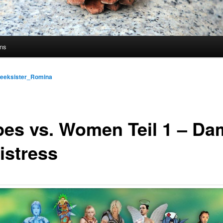
uns
eeksister_Romina
pes vs. Women Teil 1 – Da
istress