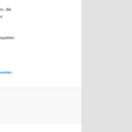
n, die
ur
ospielen
keesian
,