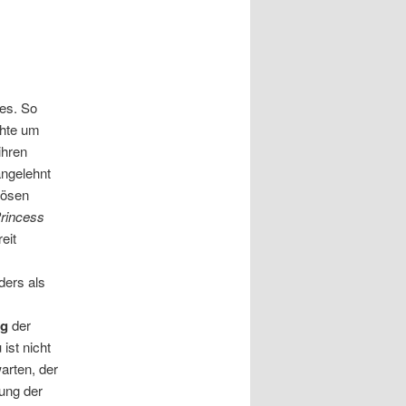
es. So
chte um
ihren
angelehnt
bösen
rincess
eit
ders als
ng
der
ist nicht
arten, der
ung der