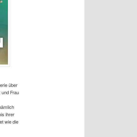
serie über
t und Frau
nämlich
s ihrer
et wie die