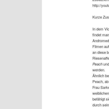
http://yo
Kurze Zu
In dem Vi
findet man
Andromeda.
Filmen auf
an diese b
Riesenaff
Peach
und 
werden.
Ähnlich be
Peach, ab 
Frau Sarke
weiblichen
befähigt s
durch sei