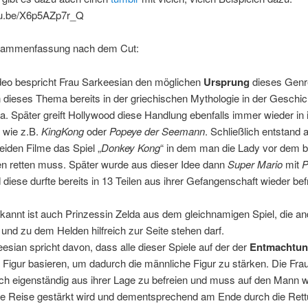
utu.be/X6p5AZp7r_Q
sammenfassung nach dem Cut:
deo bespricht Frau Sarkeesian den möglichen
Ursprung
dieses Genr
 dieses Thema bereits in der griechischen Mythologie in der Geschi
 Später greift Hollywood diese Handlung ebenfalls immer wieder in 
 wie z.B.
KingKong
oder
Popeye der Seemann
. Schließlich entstand 
eiden Filme das Spiel „
Donkey Kong
“ in dem man die Lady vor dem 
en retten muss. Später wurde aus dieser Idee dann
Super Mario
mit
P
diese durfte bereits in 13 Teilen aus ihrer Gefangenschaft wieder befr
kannt ist auch Prinzessin Zelda aus dem gleichnamigen Spiel, die an
und zu dem Helden hilfreich zur Seite stehen darf.
esian spricht davon, dass alle dieser Spiele auf der der
Entmachtu
 Figur basieren, um dadurch die männliche Figur zu stärken. Die Frau 
ich eigenständig aus ihrer Lage zu befreien und muss auf den Mann w
ne Reise gestärkt wird und dementsprechend am Ende durch die Rett