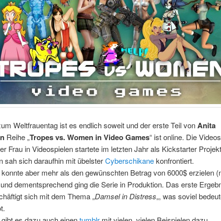
m Weltfrauentag ist es endlich soweit und der erste Teil von
Anita
an
Reihe „
Tropes vs. Women in Video Games
“ ist online. Die Video
der Frau in Videospielen startete im letzten Jahr als Kickstarter Projek
 sah sich daraufhin mit übelster
Cyberschikane
konfrontiert.
t konnte aber mehr als den gewünschten Betrag von 6000$ erzielen (
und dementsprechend ging die Serie in Produktion. Das erste Ergebni
chäftigt sich mit dem Thema „
Damsel in Distress
„, was soviel bedeut
t.
 gibt es dazu auch einen
tumblr
mit vielen, vielen Beispielen dazu.