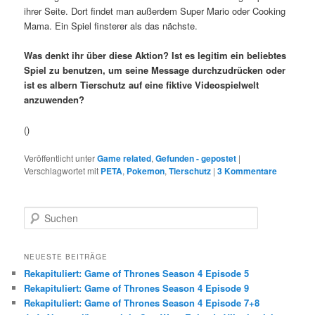
ihrer Seite. Dort findet man außerdem Super Mario oder Cooking
Mama. Ein Spiel finsterer als das nächste.
Was denkt ihr über diese Aktion? Ist es legitim ein beliebtes
Spiel zu benutzen, um seine Message durchzudrücken oder
ist es albern Tierschutz auf eine fiktive Videospielwelt
anzuwenden?
()
Veröffentlicht unter
Game related
,
Gefunden - gepostet
|
Verschlagwortet mit
PETA
,
Pokemon
,
Tierschutz
|
3 Kommentare
S
u
c
h
NEUESTE BEITRÄGE
e
Rekapituliert: Game of Thrones Season 4 Episode 5
n
Rekapituliert: Game of Thrones Season 4 Episode 9
Rekapituliert: Game of Thrones Season 4 Episode 7+8