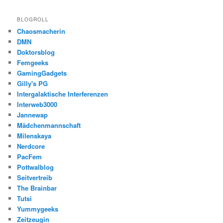
BLOGROLL
Chaosmacherin
DMN
Doktorsblog
Femgeeks
GamingGadgets
Gilly's PG
Intergalaktische Interferenzen
Interweb3000
Jannewap
Mädchenmannschaft
Milenskaya
Nerdcore
PacFem
Pottwalblog
Seitvertreib
The Brainbar
Tutsi
Yummygeeks
Zeitzeugin