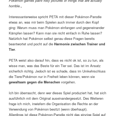
Pokémon games paint rosy pictures of things that are actually
horrible.
„
Interessanterweise spricht PETA mit dieser Pokémon-Parodie
etwas an, was mir beim Spielen auch immer durch den Kopf
ging: Warum muss man Pokémon einfangen und gegeneinander
Kämpfen lassen? Kann man sie nicht einfach in Ruhe lassen?
Natürlich hat Pokémon selbst genau diese Fragen bereits
beantwortet und pocht auf die
Harmonie zwischen Trainer und
Tier
.
PETA weist also darauf hin, dass es nicht ok ist, so zu tun, als
wisse man, was das Beste für ein Tier sei. Das ist im Ansatz
sicherlich richtig. Jedoch ist es schade, dass im Umkehrschluss
die Tiere/Pokémon nur in Freiheit leben können, wenn sie
gewaltsam gegen die Menschen
vorgehen.
Ich bin überrascht, denn wer dieses Spiel produziert hat, hat sich
ausführlich mit dem Original auseinandergesetzt. Des Weiteren
frage ich mich, inwiefern die Organisation die Rechte an der
Verwendung von Pokémon besitzt (wenn überhaupt).
Allerdings ist diese Pokémon-Parodie nicht das einzige Spiel auf