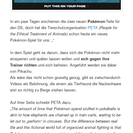
In ein paar Tagen erscheinen die zwei neuen
Pokémon
-Teile für
den DS, doch hat die Tierschutzorganisation
PETA
(
People for
the Ethical Treatment of Animals
) schon heute ein neues
Pokémon-Spiel für uns: „“
In dem Spiel geht es darum, dass sich die Pokémon nicht mehr
einsperren und quälen lassen wollen und
sich gegen ihre
Trainer richten
und sich befreien. Angeführt werden sie dabei
von Pikachu.
Als wäre das nicht schon gruselig genug, gibt es zwischendurch
Videos als Belohnung, die einem als Tierfreund die Nackenhaare
erst so richtig zu Berge stehen lassen.
Auf ihrer Seite schreibt PETA dazu:
„
The amount of time that Pokémon spend stuffed in pokéballs is
akin to how elephants are chained up in train carts, waiting to be
let out to „perform“ in circuses. But the difference between real
life and this fictional world full of organized animal fighting is that