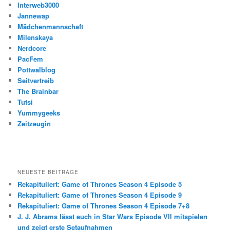
Interweb3000
Jannewap
Mädchenmannschaft
Milenskaya
Nerdcore
PacFem
Pottwalblog
Seitvertreib
The Brainbar
Tutsi
Yummygeeks
Zeitzeugin
NEUESTE BEITRÄGE
Rekapituliert: Game of Thrones Season 4 Episode 5
Rekapituliert: Game of Thrones Season 4 Episode 9
Rekapituliert: Game of Thrones Season 4 Episode 7+8
J. J. Abrams lässt euch in Star Wars Episode VII mitspielen
und zeigt erste Setaufnahmen