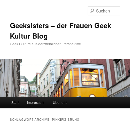
Zum
Zum
Inhalt
sekundären
Such
wechseln
Inhalt
wechseln
Geeksisters – der Frauen Geek
Kultur Blog
Geek Culture aus der weiblichen Perspektive
Hauptmenü
Start
Impressum
Über uns
SCHLAGWORT-ARCHIVE:
PINKIFIZIERUNG