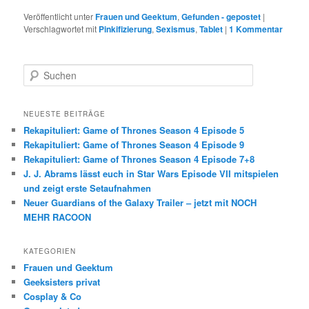
Veröffentlicht unter
Frauen und Geektum
,
Gefunden - gepostet
|
Verschlagwortet mit
Pinkifizierung
,
Sexismus
,
Tablet
|
1 Kommentar
S
u
c
h
NEUESTE BEITRÄGE
e
Rekapituliert: Game of Thrones Season 4 Episode 5
n
Rekapituliert: Game of Thrones Season 4 Episode 9
Rekapituliert: Game of Thrones Season 4 Episode 7+8
J. J. Abrams lässt euch in Star Wars Episode VII mitspielen
und zeigt erste Setaufnahmen
Neuer Guardians of the Galaxy Trailer – jetzt mit NOCH
MEHR RACOON
KATEGORIEN
Frauen und Geektum
Geeksisters privat
Cosplay & Co