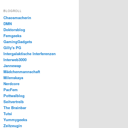
BLOGROLL
Chaosmacherin
DMN
Doktorsblog
Femgeeks
GamingGadgets
Gilly's PG
Intergalaktische Interferenzen
Interweb3000
Jannewap
Mädchenmannschaft
Milenskaya
Nerdcore
PacFem
Pottwalblog
Seitvertreib
The Brainbar
Tutsi
Yummygeeks
Zeitzeugin