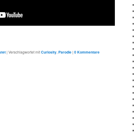
stet
|
Verschlagwortet mit
Curiosity
,
Parodie
|
0 Kommentare