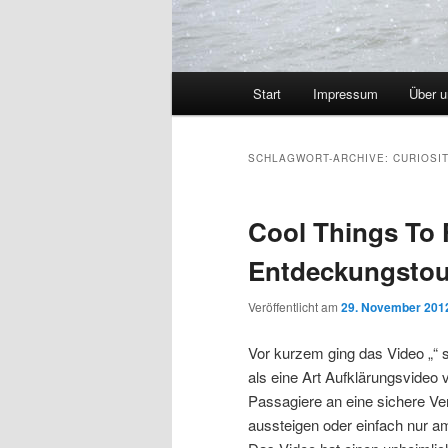
Hauptmenü
Start
Impressum
Über 
SCHLAGWORT-ARCHIVE:
CURIOSI
Cool Things To F
Entdeckungstou
Veröffentlicht am
29. November 201
Vor kurzem ging das Video „“ s
als eine Art Aufklärungsvideo
Passagiere an eine sichere Ver
aussteigen oder einfach nur a