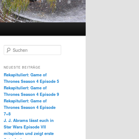
S
u
c
h
NEUESTE BEITRÄGE
e
Rekapituliert: Game of
n
Thrones Season 4 Episode 5
Rekapituliert: Game of
Thrones Season 4 Episode 9
Rekapituliert: Game of
Thrones Season 4 Episode
7+8
J. J. Abrams lässt euch in
Star Wars Episode VII
mitspielen und zeigt erste