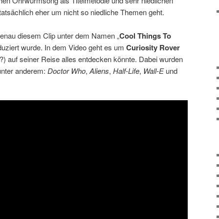
hen Ohrwurmsong als Titelmelodie und sehr niedlichen
tatsächlich eher um nicht so niedliche Themen geht.
enau diesem Clip unter dem Namen „
Cool Things To
uziert wurde. In dem Video geht es um
Curiosity Rover
?) auf seiner Reise alles entdecken könnte. Dabei wurden
 unter anderem:
Doctor Who
,
Aliens
,
Half-Life
,
Wall-E
und