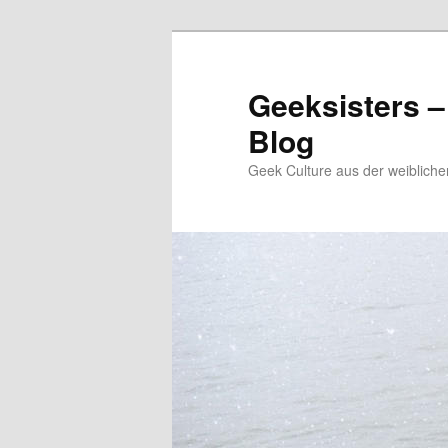
Zum
Zum
Inhalt
sekundären
wechseln
Inhalt
Geeksisters –
wechseln
Blog
Geek Culture aus der weibliche