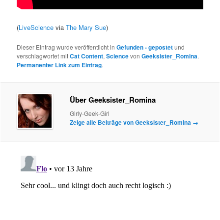
(
LiveScience
via
The Mary Sue
)
Dieser Eintrag wurde veröffentlicht in
Gefunden - gepostet
und
verschlagwortet mit
Cat Content
,
Science
von
Geeksister_Romina
.
Permanenter Link zum Eintrag
.
Über Geeksister_Romina
Girly-Geek-Girl
Zeige alle Beiträge von Geeksister_Romina
→