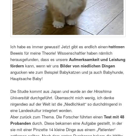
Ich habe es immer gewusst! Jetzt gibt es endlich einen
haltlosen
Beweis für meine Theorie! Wissenschaftler haben nämlich
herausgefunden, dass es unsere
Aufmerksamkeit und Leistung
fördern
kann, wenn wir uns
Bilder von niedlichen Dingen
angucken wie zum Beispiel Babykatzen und ja auch Babyhunde,
Hauptsache Baby!
Die Studie kommt aus Japan und wurde an der
Hiroshima
Universität
durchgeführt. Überrascht mich wenig, ich denke
nirgendwo auf der Welt ist die „Niedlichkeit“ so durchdringend in
eine Landeskultur integriert worden.
Aber zurück zum Thema. Die Forscher führten einen
Test mit 48
Probanden
durch. Diese bekamen eine Aufgabe gestellt, in der
sie mit einer Pinzette 14 kleine Dinge aus einem „
Patienten
“
entfernen sollten. Nach dem ersten Durchgang bekam die Hälfte