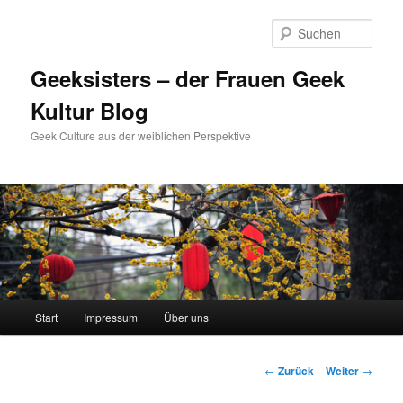
Zum
Inhalt
Such
wechseln
Geeksisters – der Frauen Geek
Kultur Blog
Geek Culture aus der weiblichen Perspektive
Hauptmenü
Start
Impressum
Über uns
Beitrags-
←
Zurück
Weiter
→
Navigation