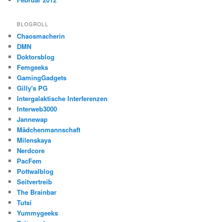
BLOGROLL
Chaosmacherin
DMN
Doktorsblog
Femgeeks
GamingGadgets
Gilly's PG
Intergalaktische Interferenzen
Interweb3000
Jannewap
Mädchenmannschaft
Milenskaya
Nerdcore
PacFem
Pottwalblog
Seitvertreib
The Brainbar
Tutsi
Yummygeeks