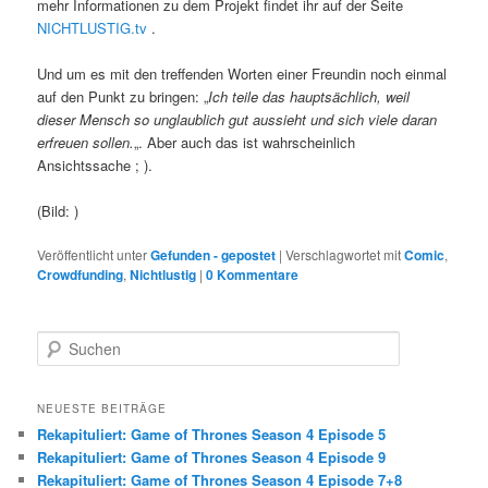
mehr Informationen zu dem Projekt findet ihr auf der Seite
NICHTLUSTIG.tv
.
Und um es mit den treffenden Worten einer Freundin noch einmal
auf den Punkt zu bringen: „
Ich teile das hauptsächlich, weil
dieser Mensch so unglaublich gut aussieht und sich viele daran
erfreuen sollen.
„. Aber auch das ist wahrscheinlich
Ansichtssache ; ).
(Bild: )
Veröffentlicht unter
Gefunden - gepostet
|
Verschlagwortet mit
Comic
,
Crowdfunding
,
Nichtlustig
|
0 Kommentare
S
u
c
h
NEUESTE BEITRÄGE
e
Rekapituliert: Game of Thrones Season 4 Episode 5
n
Rekapituliert: Game of Thrones Season 4 Episode 9
Rekapituliert: Game of Thrones Season 4 Episode 7+8