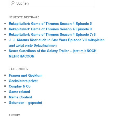
S
u
c
h
NEUESTE BEITRÄGE
e
Rekapituliert: Game of Thrones Season 4 Episode 5
n
Rekapituliert: Game of Thrones Season 4 Episode 9
Rekapituliert: Game of Thrones Season 4 Episode 7+8
J. J. Abrams lässt euch in Star Wars Episode VII mitspielen
und zeigt erste Setaufnahmen
Neuer Guardians of the Galaxy Trailer – jetzt mit NOCH
MEHR RACOON
KATEGORIEN
Frauen und Geektum
Geeksisters privat
Cosplay & Co
Game related
Meme Content
Gefunden – gepostet
ARCHIV