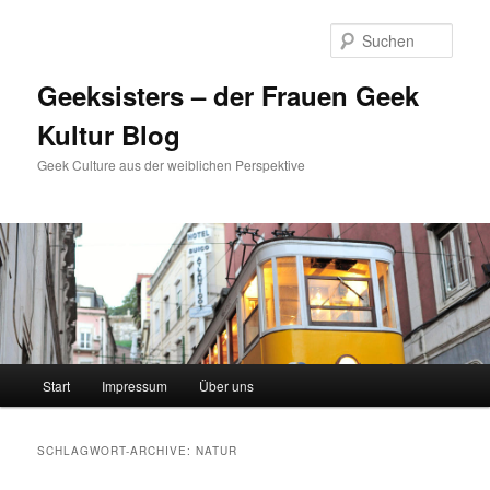
Zum
Zum
Inhalt
sekundären
Such
wechseln
Inhalt
wechseln
Geeksisters – der Frauen Geek
Kultur Blog
Geek Culture aus der weiblichen Perspektive
Hauptmenü
Start
Impressum
Über uns
SCHLAGWORT-ARCHIVE:
NATUR