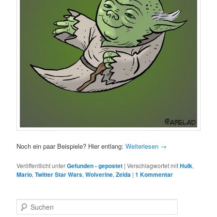
Noch ein paar Beispiele? Hier entlang:
Weiterlesen
→
Veröffentlicht unter
Gefunden - gepostet
|
Verschlagwortet mit
Hulk
,
Mario
,
Twitter Star Wars
,
Wolverine
,
Zelda
|
1 Kommentar
S
u