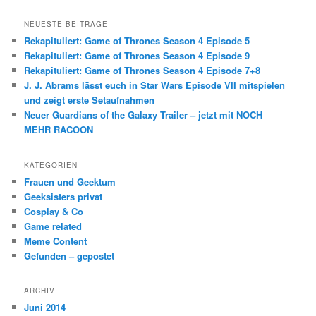
c
h
NEUESTE BEITRÄGE
e
Rekapituliert: Game of Thrones Season 4 Episode 5
n
Rekapituliert: Game of Thrones Season 4 Episode 9
Rekapituliert: Game of Thrones Season 4 Episode 7+8
J. J. Abrams lässt euch in Star Wars Episode VII mitspielen
und zeigt erste Setaufnahmen
Neuer Guardians of the Galaxy Trailer – jetzt mit NOCH
MEHR RACOON
KATEGORIEN
Frauen und Geektum
Geeksisters privat
Cosplay & Co
Game related
Meme Content
Gefunden – gepostet
ARCHIV
Juni 2014