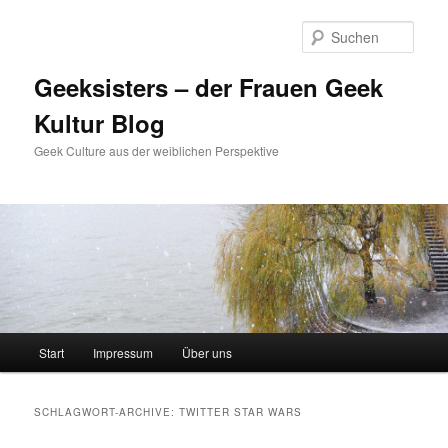
Zum
Zum
Inhalt
sekundären
Such
wechseln
Inhalt
wechseln
Geeksisters – der Frauen Geek
Kultur Blog
Geek Culture aus der weiblichen Perspektive
Hauptmenü
Start
Impressum
Über uns
SCHLAGWORT-ARCHIVE:
TWITTER STAR WARS