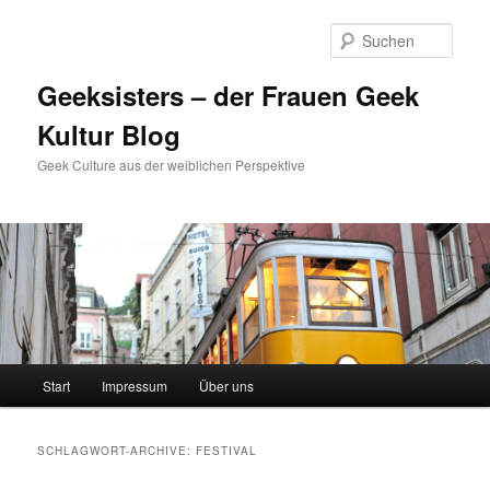
Zum
Zum
Inhalt
sekundären
Such
wechseln
Inhalt
wechseln
Geeksisters – der Frauen Geek
Kultur Blog
Geek Culture aus der weiblichen Perspektive
Hauptmenü
Start
Impressum
Über uns
SCHLAGWORT-ARCHIVE:
FESTIVAL