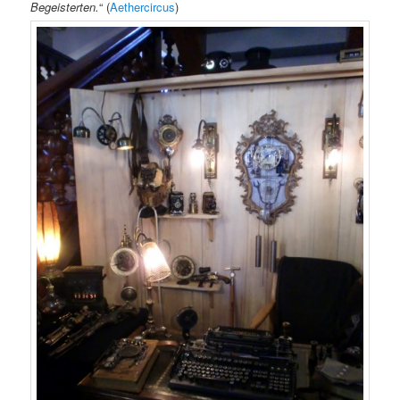
Begeisterten.
“ (
Aethercircus
)