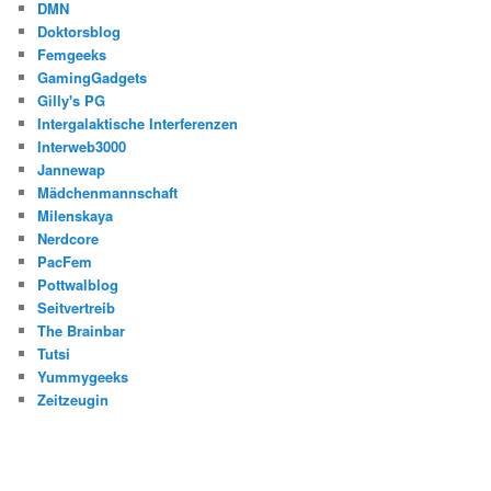
DMN
Doktorsblog
Femgeeks
GamingGadgets
Gilly's PG
Intergalaktische Interferenzen
Interweb3000
Jannewap
Mädchenmannschaft
Milenskaya
Nerdcore
PacFem
Pottwalblog
Seitvertreib
The Brainbar
Tutsi
Yummygeeks
Zeitzeugin