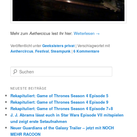
Mehr zum
Aethercicus
lest ihr hier:
Weiterlesen
→
Veröffentlicht unter
Geeksisters privat
|
Verschlagwortet mit
Aethercircus
,
Festival
,
Steampunk
|
6 Kommentare
S
u
c
h
NEUESTE BEITRÄGE
e
Rekapituliert: Game of Thrones Season 4 Episode 5
n
Rekapituliert: Game of Thrones Season 4 Episode 9
Rekapituliert: Game of Thrones Season 4 Episode 7+8
J. J. Abrams lässt euch in Star Wars Episode VII mitspielen
und zeigt erste Setaufnahmen
Neuer Guardians of the Galaxy Trailer – jetzt mit NOCH
MEHR RACOON