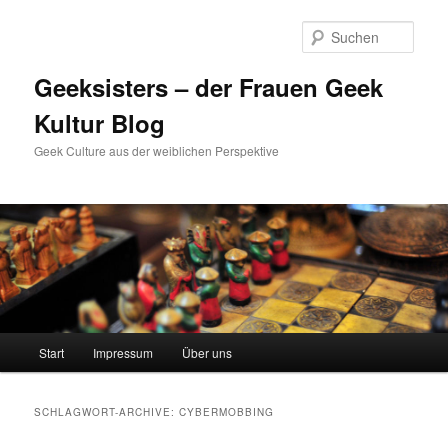
Zum
Zum
Inhalt
sekundären
Such
wechseln
Inhalt
wechseln
Geeksisters – der Frauen Geek
Kultur Blog
Geek Culture aus der weiblichen Perspektive
Hauptmenü
Start
Impressum
Über uns
SCHLAGWORT-ARCHIVE:
CYBERMOBBING