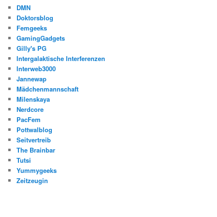
DMN
Doktorsblog
Femgeeks
GamingGadgets
Gilly's PG
Intergalaktische Interferenzen
Interweb3000
Jannewap
Mädchenmannschaft
Milenskaya
Nerdcore
PacFem
Pottwalblog
Seitvertreib
The Brainbar
Tutsi
Yummygeeks
Zeitzeugin