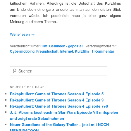
kritischem Rahmen. Allerdings ist die Botschaft des Kurzfilms
am Ende doch eine ganz andere als man auf den ersten Blick
vermuten würde. Ich persönlich habe ja eine ganz eigene
Meinung zu diesem Thema…
Weiterlesen
→
Veröffentlicht unter
Film
,
Gefunden - gepostet
|
Verschlagwortet mit
Cybermobbing
,
Freundschaft
,
Internet
,
Kurzfilm
|
1 Kommentar
S
u
c
h
NEUESTE BEITRÄGE
e
Rekapituliert: Game of Thrones Season 4 Episode 5
n
Rekapituliert: Game of Thrones Season 4 Episode 9
Rekapituliert: Game of Thrones Season 4 Episode 7+8
J. J. Abrams lässt euch in Star Wars Episode VII mitspielen
und zeigt erste Setaufnahmen
Neuer Guardians of the Galaxy Trailer – jetzt mit NOCH
MEHR RACOON