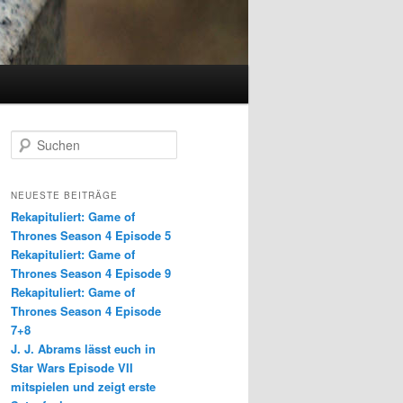
S
u
c
h
NEUESTE BEITRÄGE
e
Rekapituliert: Game of
n
Thrones Season 4 Episode 5
Rekapituliert: Game of
Thrones Season 4 Episode 9
Rekapituliert: Game of
Thrones Season 4 Episode
7+8
J. J. Abrams lässt euch in
Star Wars Episode VII
mitspielen und zeigt erste