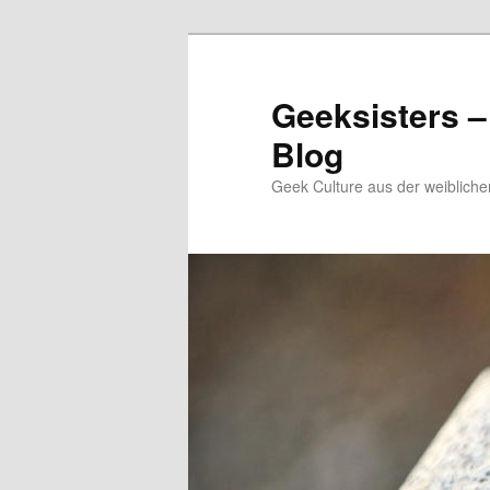
Zum
Zum
Inhalt
sekundären
wechseln
Inhalt
Geeksisters –
wechseln
Blog
Geek Culture aus der weibliche