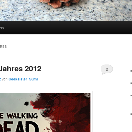
uns
URES
Jahres 2012
2
2
von
Geeksister_Sumi
Kommentare