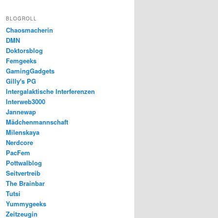
BLOGROLL
Chaosmacherin
DMN
Doktorsblog
Femgeeks
GamingGadgets
Gilly's PG
Intergalaktische Interferenzen
Interweb3000
Jannewap
Mädchenmannschaft
Milenskaya
Nerdcore
PacFem
Pottwalblog
Seitvertreib
The Brainbar
Tutsi
Yummygeeks
Zeitzeugin