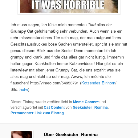
Ich muss sagen, ich fühle mich momentan
Tard
alias der
Grumpy Cat
gefühlsmäßig sehr verbunden. Auch wenn sie ein
sehr missverstandenes Tier sein mag, der man aufgrund ihres
Gesichtsausdruckes böse Sachen unterstellet, spricht sie mir mit
genau diesem Blick aus der Seele! Denn momentan bin ich
grumpy und krank und finde das alles gar nicht lustig. Immerhin
helfen gegen Krankheiten immer Katzenvideos! Hier gibt es ein
Interview
mit eben jener Grumpy Cat, die uns erzählt was sie
alles mag und nicht so sehr mag. Awww, ich möchte sie
flauschen! http://vimeo.com/54953791 (
Kotzendes Einhorn
/
Bild:
thefw
)
Dieser Eintrag wurde veröffentlicht in
Meme Content
und
verschlagwortet mit
Cat Content
von
Geeksister_Romina
.
Permanenter Link zum Eintrag
.
Über Geeksister_Romina