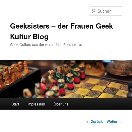
Zum
Inhalt
Such
wechseln
Geeksisters – der Frauen Geek
Kultur Blog
Geek Culture aus der weiblichen Perspektive
Hauptmenü
Start
Impressum
Über uns
Beitrags-
←
Zurück
Weiter
→
Navigation