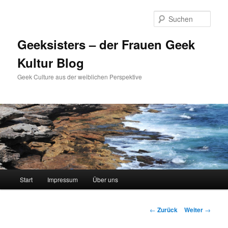
Zum
Inhalt
Such
wechseln
Geeksisters – der Frauen Geek
Kultur Blog
Geek Culture aus der weiblichen Perspektive
Hauptmenü
Start
Impressum
Über uns
Beitrags-
←
Zurück
Weiter
→
Navigation