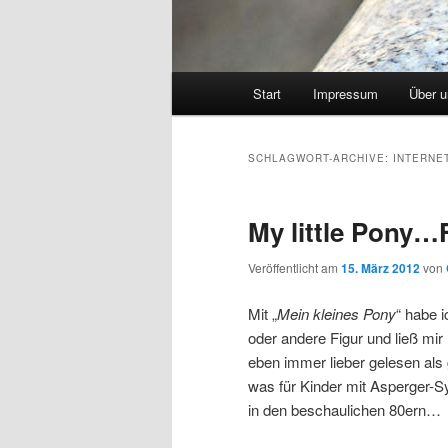
Hauptmenü
Start
Impressum
Über 
SCHLAGWORT-ARCHIVE:
INTERNE
My little Pony…F
Veröffentlicht am
15. März 2012
von
Mit „
Mein kleines Pony
“ habe i
oder andere Figur und ließ mi
eben immer lieber gelesen al
was für Kinder mit Asperger-
in den beschaulichen 80ern…