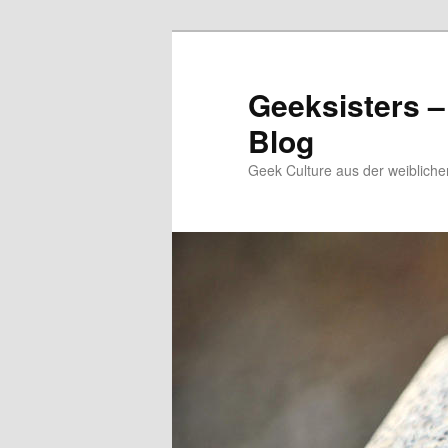
Zum
Zum
Inhalt
sekundären
wechseln
Inhalt
Geeksisters –
wechseln
Blog
Geek Culture aus der weibliche