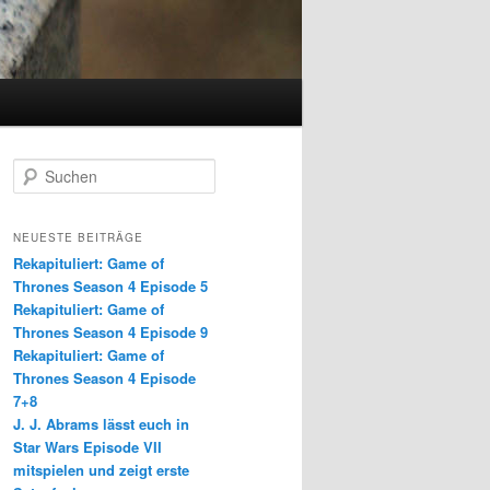
S
u
c
h
NEUESTE BEITRÄGE
e
Rekapituliert: Game of
n
Thrones Season 4 Episode 5
Rekapituliert: Game of
Thrones Season 4 Episode 9
Rekapituliert: Game of
Thrones Season 4 Episode
7+8
J. J. Abrams lässt euch in
Star Wars Episode VII
mitspielen und zeigt erste