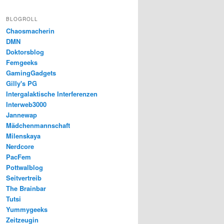
BLOGROLL
Chaosmacherin
DMN
Doktorsblog
Femgeeks
GamingGadgets
Gilly's PG
Intergalaktische Interferenzen
Interweb3000
Jannewap
Mädchenmannschaft
Milenskaya
Nerdcore
PacFem
Pottwalblog
Seitvertreib
The Brainbar
Tutsi
Yummygeeks
Zeitzeugin