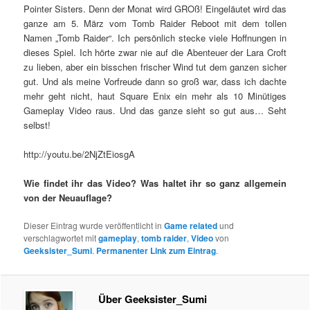
Pointer Sisters. Denn der Monat wird GROß! Eingeläutet wird das
ganze am 5. März vom Tomb Raider Reboot mit dem tollen
Namen „Tomb Raider“. Ich persönlich stecke viele Hoffnungen in
dieses Spiel. Ich hörte zwar nie auf die Abenteuer der Lara Croft
zu lieben, aber ein bisschen frischer Wind tut dem ganzen sicher
gut. Und als meine Vorfreude dann so groß war, dass ich dachte
mehr geht nicht, haut Square Enix ein mehr als 10 Minütiges
Gameplay Video raus. Und das ganze sieht so gut aus… Seht
selbst!
http://youtu.be/2NjZtEiosgA
Wie findet ihr das Video? Was haltet ihr so ganz allgemein
von der Neuauflage?
Dieser Eintrag wurde veröffentlicht in
Game related
und
verschlagwortet mit
gameplay
,
tomb raider
,
Video
von
Geeksister_Sumi
.
Permanenter Link zum Eintrag
.
Über Geeksister_Sumi