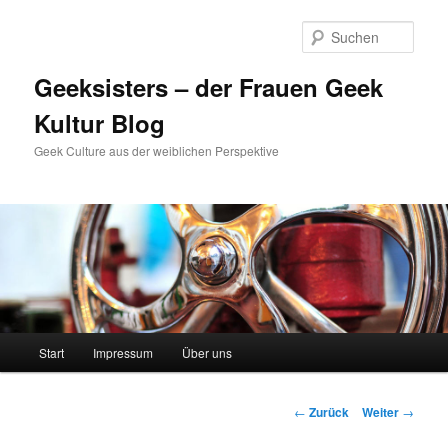
Zum
Inhalt
Such
wechseln
Geeksisters – der Frauen Geek
Kultur Blog
Geek Culture aus der weiblichen Perspektive
Hauptmenü
Start
Impressum
Über uns
Beitrags-
←
Zurück
Weiter
→
Navigation