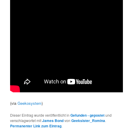
(via
Geekosystem
)
Dieser Eintrag wurde veröffentlicht in
Gefunden - gepostet
und
verschlagwortet mit
James Bond
von
Geeksister_Romina
.
Permanenter Link zum Eintrag
.