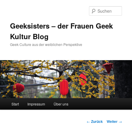
Zum
Inhalt
Such
wechseln
Geeksisters – der Frauen Geek
Kultur Blog
Geek Culture aus der weiblichen Perspektive
Hauptmenü
Start
Impressum
Über uns
Beitrags-
←
Zurück
Weiter
→
Navigation