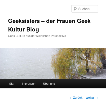
Zum
Inhalt
Such
wechseln
Geeksisters – der Frauen Geek
Kultur Blog
Geek Culture aus der weiblichen Perspektive
Hauptmenü
Start
Impressum
Über uns
Beitrags-
←
Zurück
Weiter
→
Navigation