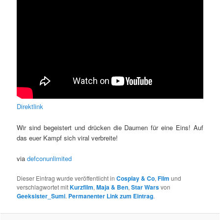
Direktlink
Wir sind begeistert und drücken die Daumen für eine Eins! Auf
das euer Kampf sich viral verbreite!
via
defconunlimited
Dieser Eintrag wurde veröffentlicht in
Cosplay & Co
,
Film
und
verschlagwortet mit
Kurzfilm
,
Maja & Ben
,
Star Wars
von
Geeksister_Sumi
.
Permanenter Link zum Eintrag
.