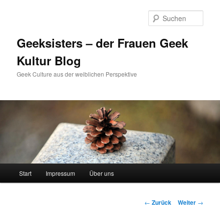
Zum
Inhalt
Such
wechseln
Geeksisters – der Frauen Geek
Kultur Blog
Geek Culture aus der weiblichen Perspektive
Hauptmenü
Start
Impressum
Über uns
Beitrags-
←
Zurück
Weiter
→
Navigation