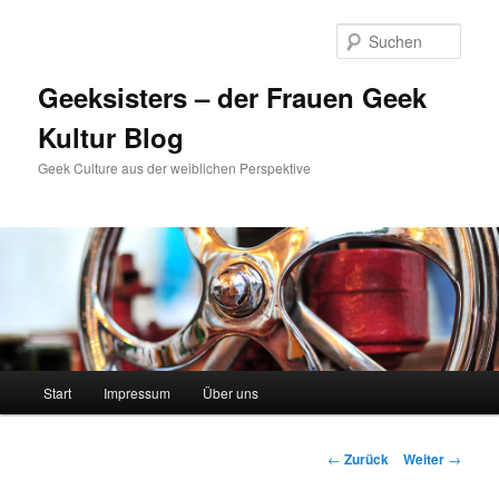
Zum
Inhalt
Such
wechseln
Geeksisters – der Frauen Geek
Kultur Blog
Geek Culture aus der weiblichen Perspektive
Hauptmenü
Start
Impressum
Über uns
Beitrags-
←
Zurück
Weiter
→
Navigation