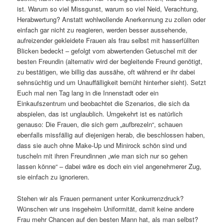
ist. Warum so viel Missgunst, warum so viel Neid, Verachtung,
Herabwertung? Anstatt wohlwollende Anerkennung zu zollen oder
einfach gar nicht zu reagieren, werden besser aussehende,
aufreizender gekleidete Frauen als frau selbst mit hasserfüllten
Blicken bedeckt – gefolgt vom abwertenden Getuschel mit der
besten Freundin (alternativ wird der begleitende Freund genötigt,
zu bestätigen, wie billig das aussähe, oft während er ihr dabei
sehnsüchtig und um Unauffälligkeit bemüht hinterher sieht). Setzt
Euch mal nen Tag lang in die Innenstadt oder ein
Einkaufszentrum und beobachtet die Szenarios, die sich da
abspielen, das ist unglaublich. Umgekehrt ist es natürlich
genauso: Die Frauen, die sich gern „aufbrezeln“, schauen
ebenfalls missfällig auf diejenigen herab, die beschlossen haben,
dass sie auch ohne Make-Up und Minirock schön sind und
tuscheln mit ihren Freundinnen „wie man sich nur so gehen
lassen könne“ – dabei wäre es doch ein viel angenehmerer Zug,
sie einfach zu ignorieren.
Stehen wir als Frauen permanent unter Konkurrenzdruck?
Wünschen wir uns insgeheim Uniformität, damit keine andere
Frau mehr Chancen auf den besten Mann hat, als man selbst?