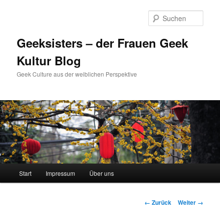
Zum
Inhalt
Such
wechseln
Geeksisters – der Frauen Geek
Kultur Blog
Geek Culture aus der weiblichen Perspektive
Hauptmenü
Start
Impressum
Über uns
Bilder-
← Zurück
Weiter →
Navigation