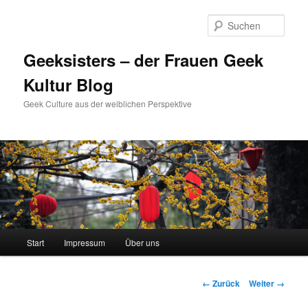
Zum
Inhalt
Such
wechseln
Geeksisters – der Frauen Geek
Kultur Blog
Geek Culture aus der weiblichen Perspektive
Hauptmenü
Start
Impressum
Über uns
Bilder-
← Zurück
Weiter →
Navigation